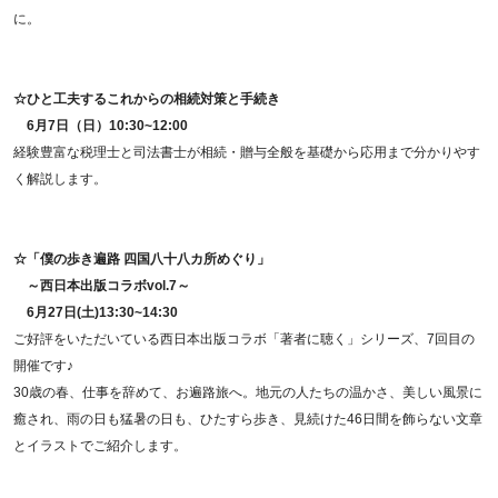
に。
☆ひと工夫するこれからの相続対策と手続き
6月7日（日）
10:30~12:00
経験豊富な税理士と司法書士が相続・贈与全般を基礎から応用まで分かりやす
く解説します。
☆「僕の歩き遍路 四国八十八カ所めぐり」
～西日本出版コラボvol.7～
6月27日(土)13:30~14:30
ご好評をいただいている西日本出版コラボ「著者に聴く」シリーズ、7回目の
開催です♪
30歳の春、仕事を辞めて、お遍路旅へ。地元の人たちの温かさ、美しい風景に
癒され、雨の日も猛暑の日も、ひたすら歩き、見続けた46日間を飾らない文章
とイラストでご紹介します。