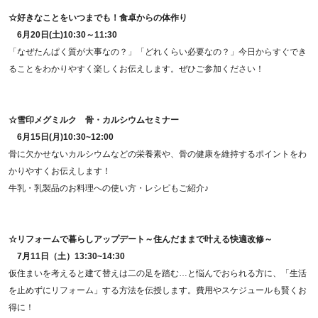
☆
好きなことをいつまでも！食卓からの体作り
6月20日(土)10:30～11:30
「なぜたんぱく質が大事なの？」「どれくらい必要なの？」今日からすぐでき
ることをわかりやすく楽しくお伝えします。ぜひご参加ください！
☆雪印メグミルク
骨・カルシウムセミナー
6月15日(月)10:30~12:00
骨に欠かせないカルシウムなどの栄養素や、骨の健康を維持するポイントをわ
かりやすくお伝えします！
牛乳・乳製品のお料理への使い方・レシピもご紹介♪
☆
リフォームで暮らしアップデート～住んだままで叶える快適改修～
7月11日（土）
13:30~14:30
仮住まいを考えると建て替えは二の足を踏む…と悩んでおられる方に、「生活
を止めずにリフォーム」する方法を伝授します。費用やスケジュールも賢くお
得に！