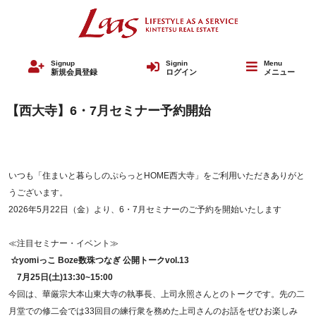
Signup
Signin
Menu
新規会員登録
ログイン
メニュー
【西大寺】6・7月セミナー予約開始
いつも「住まいと暮らしのぷらっとHOME西大寺」をご利用いただきありがと
うございます。
2026年5月22日（金）より、6・7月セミナーのご予約を開始いたします
≪注目セミナー・イベント≫
☆yomi
っこ Boze数珠つなぎ 公開トークvol.13
7月25日(土)13:30~15:00
今回は、華厳宗大本山東大寺の執事長、上司永照さんとのトークです。先の二
月堂での修二会では33回目の練行衆を務めた上司さんのお話をぜひお楽しみ