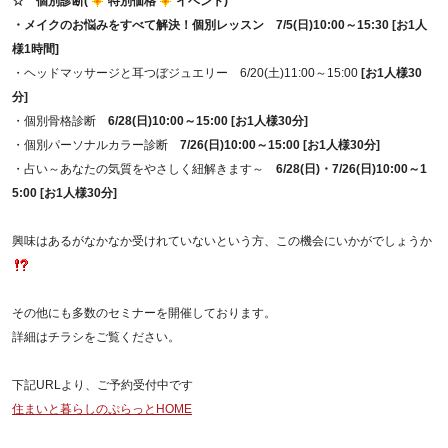
☆
個別診断(
特別価格
イベント)
・メイクのお悩みをすべて解決！個別レッスン 7/5(日)10:00～15:30 [お1人
様1時間]
・ヘッドマッサージと耳つぼジュエリー 6/20(土)11:00～15:00
[
お1人様30
分]
・個別骨格診断
6/28(
日)10:00～15:00 [お1人様30分]
・個別パーソナルカラー診断
7/26(
日)10:00～15:00 [お1人様30分]
・占い～あなたの気質をやさしく紐解きます～
6/28(
日)・7/26(日)10:00～1
5:00 [お1人様30分]
興味はあるがなかなか受けれていないという方、この機会にいかがでしょうか
その他にも多数のセミナーを開催しております。
詳細はチラシをご覧ください。
下記URLより、ご予約受付中です
住まいと暮らしのぷらっとHOME