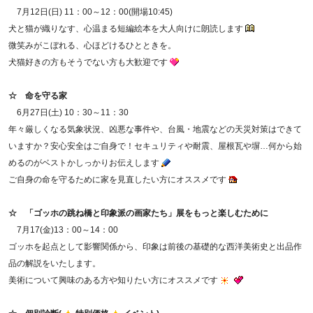
7月12日(日) 11：00～12：00(開場10:45)
犬と猫が織りなす、心温まる短編絵本を大人向けに朗読します
微笑みがこぼれる、心ほどけるひとときを。
犬猫好きの方もそうでない方も大歓迎です
☆
命を守る家
6月27日(土) 10：30～11：30
年々厳しくなる気象状況、凶悪な事件や、台風・地震などの天災対策はできて
いますか？安心安全はご自身で！セキュリティや耐震、屋根瓦や塀…何から始
めるのがベストかしっかりお伝えします
ご自身の命を守るために家を見直したい方にオススメです
☆
「ゴッホの跳ね橋と印象派の画家たち」展をもっと楽しむために
7月17(金)13：00～14：00
ゴッホを起点として影響関係から、印象は前後の基礎的な西洋美術史と出品作
品の解説をいたします。
美術について興味のある方や知りたい方にオススメです