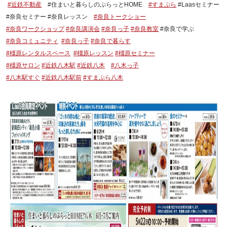
#近鉄不動産
#住まいと暮らしのぷらっとHOME
#すまぷら
#Laasセミナー
#奈良セミナー #奈良レッスン
#奈良トークショー
#奈良ワークショップ
#奈良講演会
#奈良っ子
#奈良教室
#奈良で学ぶ
#奈良コミュニティ
#奈良っ子
#奈良で暮らす
#橿原レンタルスペース
#橿原レッスン
#橿原セミナー
#橿原サロン
#近鉄八木駅
#近鉄八木
#八木っ子
#八木駅すぐ
#近鉄八木駅前
#すまぷら八木