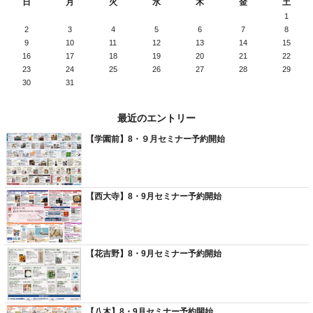
日
月
火
水
木
金
土
1
2
3
4
5
6
7
8
9
10
11
12
13
14
15
16
17
18
19
20
21
22
23
24
25
26
27
28
29
30
31
最近のエントリー
【学園前】8・９月セミナー予約開始
【西大寺】8・9月セミナー予約開始
【花吉野】8・9月セミナー予約開始
【八木】8・9月セミナー予約開始