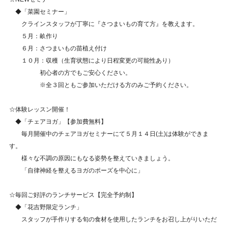
◆「菜園セミナー」
クラインスタッフが丁寧に『さつまいもの育て方』を教えます。
５月：畝作り
６月：さつまいもの苗植え付け
１０月：収穫（生育状態により日程変更の可能性あり）
初心者の方でもご安心ください。
※全３回ともご参加いただける方のみご予約ください。
☆体験レッスン開催！
◆「チェアヨガ」【参加費無料】
毎月開催中のチェアヨガセミナーにて５月１４日(土)は体験ができま
す。
様々な不調の原因にもなる姿勢を整えていきましょう。
「自律神経を整えるヨガのポーズを中心に」
☆毎回ご好評のランチサービス【完全予約制】
◆「花吉野限定ランチ」
スタッフが手作りする旬の食材を使用したランチをお召し上がりいただ