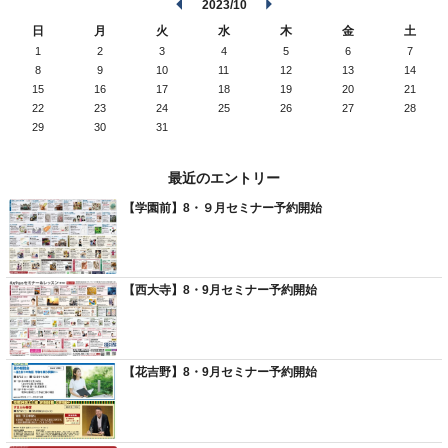
2023/10
日
月
火
水
木
金
土
1
2
3
4
5
6
7
8
9
10
11
12
13
14
15
16
17
18
19
20
21
22
23
24
25
26
27
28
29
30
31
最近のエントリー
【学園前】8・９月セミナー予約開始
【西大寺】8・9月セミナー予約開始
【花吉野】8・9月セミナー予約開始