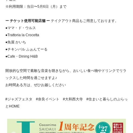
※利用期限：当日〜5月6日（月）まで
ー チケット使用可能店舗 ー
テイクアウト商品もご用意しております。
●ママ・ド・ウルス
●Trattoria la Crocetta
●魚屋 かいち
●チキンバル ふぉんてーる
●Cafe・Dining H&B
開放的な空間で素敵な音楽を聴きながら、おいしい食べ物やドリンクでリラ
ックスした時間を過ごせますよ♪
お時間ある方は、ぜひお越しください
#ジャズフェスタ #奈良イベント #大和西大寺 #住まいと暮らしのぷらっ
とHOME