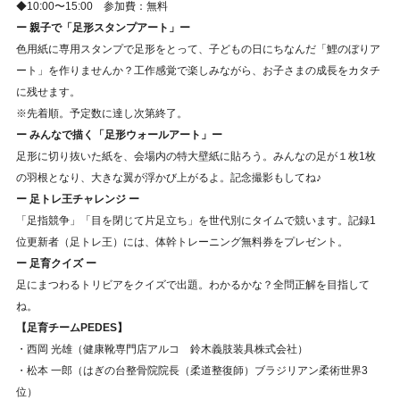
◆10:00〜15:00 参加費：無料
ー 親子で「足形スタンプアート」ー
色用紙に専用スタンプで足形をとって、子どもの日にちなんだ「鯉のぼりア
ート」を作りませんか？工作感覚で楽しみながら、お子さまの成長をカタチ
に残せます。
※先着順。予定数に達し次第終了。
ー みんなで描く「足形ウォールアート」ー
足形に切り抜いた紙を、会場内の特大壁紙に貼ろう。みんなの足が１枚1枚
の羽根となり、大きな翼が浮かび上がるよ。記念撮影もしてね♪
ー 足トレ王チャレンジ ー
「足指競争」「目を閉じて片足立ち」を世代別にタイムで競います。記録1
位更新者（足トレ王）には、体幹トレーニング無料券をプレゼント。
ー 足育クイズ ー
足にまつわるトリビアをクイズで出題。わかるかな？全問正解を目指して
ね。
【足育チームPEDES】
・西岡 光雄（健康靴専門店アルコ 鈴木義肢装具株式会社）
・松本 一郎（はぎの台整骨院院長（柔道整復師）ブラジリアン柔術世界3
位）