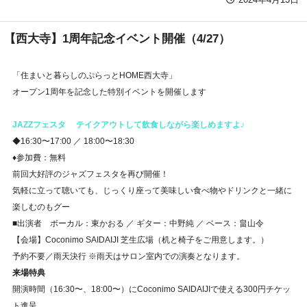
【西大寺】1周年記念イベント開催（4/27）
「住まいと暮らしのぷらっとHOME西大寺」
オープン1周年を記念した特別イベントを開催します
JAZZフェスタ テイクアウトして飲食しながら楽しめますよ♪
◆16:30〜17:00 ／ 18:00〜18:30
♦参加費：無料
前回大好評のジャズフェスタを再び開催！
気軽に立って聴いても、じっくり座って美味しい食べ物やドリンクと一緒に
楽しむのもグー
■出演者 ボーカル：東かおる ／ ギター：中野純 ／ ベース：畠山令
【会場】Coconimo SAIDAIJI 芝生広場（机と椅子をご用意します。）
予約不要／雨天決行 ※雨天はサロン室内での演奏となります。
来場特典
開演時間（16:30〜、18:00〜）にCoconimo SAIDAIJIで使える300円チケッ
ト進呈