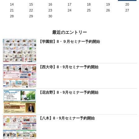
14
15
16
17
18
19
20
21
22
23
24
25
26
27
28
29
30
最近のエントリー
【学園前】8・９月セミナー予約開始
【西大寺】8・9月セミナー予約開始
【花吉野】8・9月セミナー予約開始
【八木】8・9月セミナー予約開始