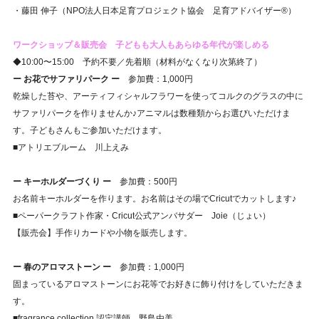
・藤田 伸子（NPO法人日本足育プロジェクト協会 足育アドバイザー®︎）
ワークショップ＆販売会 子どもも大人もあらゆる年代が楽しめる
◆10:00〜15:00 予約不要／先着順（材料がなくなり次第終了）
ー お花でサファリパーク ー
参加費：1,000円
乾燥した苔や、アーティフィシャルフラワーを使ってコルクのグラスの中に
サファリパークを作りませんか♪アニマルは数種類からお選びいただけま
す。子どもさんもご参加いただけます。
■アトリエブルーム 川上えみ
ー キーホルダーづくり ー
参加費：500円
お名前キーホルダーを作ります。お名前はその場でCricutでカットします♪
■ペーパークラフト作家・Cricut公式アンバサダー Joie（じょい）
【販売会】手作りカードや小物を販売します。
ー 春のアロマストーン ー
参加費：1,000円
固まっているアロマストーンにお花等でお好きに飾り付けをしていただきま
す。
■fragrance collection 認定講師 野島由美