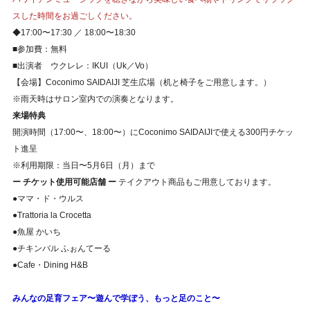
スした時間をお過ごしください。
◆17:00〜17:30 ／ 18:00〜18:30
■参加費：無料
■出演者 ウクレレ：IKUI（Uk／Vo）
【会場】Coconimo SAIDAIJI 芝生広場（机と椅子をご用意します。）
※雨天時はサロン室内での演奏となります。
来場特典
開演時間（17:00〜、18:00〜）にCoconimo SAIDAIJIで使える300円チケッ
ト進呈
※利用期限：当日〜5月6日（月）まで
ー チケット使用可能店舗 ー
テイクアウト商品もご用意しております。
●ママ・ド・ウルス
●Trattoria la Crocetta
●魚屋 かいち
●チキンバル ふぉんてーる
●Cafe・Dining H&B
みんなの足育フェア〜遊んで学ぼう、もっと足のこと〜