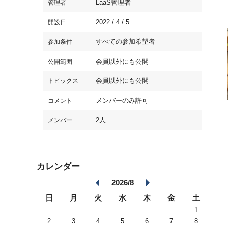
LaaS管理者
管理者
2022 / 4 / 5
開設日
すべての参加希望者
参加条件
会員以外にも公開
公開範囲
会員以外にも公開
トピックス
メンバーのみ許可
コメント
2人
メンバー
カレンダー
2026/8
日
月
火
水
木
金
土
1
2
3
4
5
6
7
8